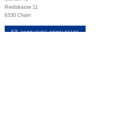
Riedstrasse 11
6330 Cham
ANMELDUNG NEWSLETTER
Kontakt
AGB
Datenschutz
Impressum
Website by
Marketingwerkstatt