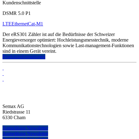
Kundenschnittstelle
DSMR 5.0 P1
LTE
Ethernet
Cat-M1
Der eRS301 Zähler ist auf die Bedürfnisse der Schweizer
Energieversorger optimiert: Hochleistungsmesstechnik, moderne
Kommunikationstechnologien sowie Last-management-Funktionen
sind in einem Gerät vereint.
Produktinformationen
Semax AG
Riedstrasse 11
6330 Cham
Anmeldung Newsletter
Anmeldung Newsletter